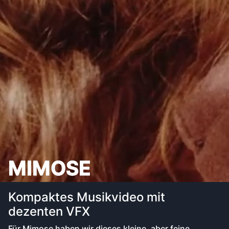
M
I
M
O
S
E
Kompaktes Musikvideo mit
dezenten VFX
Für Mimose haben wir dieses kleine, aber feine